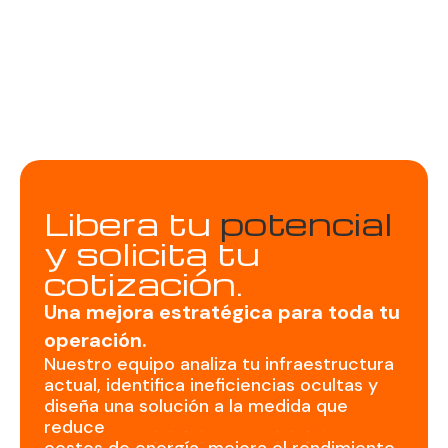
Libera tu
potencial
y solicita tu
cotización.
Una
mejora
estratégica
para
toda
tu
operación.
Nuestro
equipo
analiza
tu
infraestructura
actual,
identifica
ineficiencias
ocultas
y
diseña
una
solución
a
la
medida
que
reduce